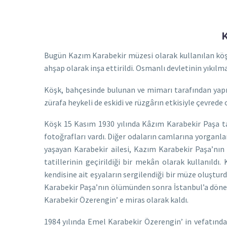
Bugün Kazım Karabekir müzesi olarak kullanılan köşk
ahşap olarak inşa ettirildi. Osmanlı devletinin yıkı
Köşk, bahçesinde bulunan ve mimarı tarafından yapıla
zürafa heykeli de eskidi ve rüzgârın etkisiyle çevrede 
Köşk 15 Kasım 1930 yılında Kâzım Karabekir Paşa taraf
fotoğrafları vardı. Diğer odaların camlarına yorganla
yaşayan Karabekir ailesi, Kazım Karabekir Paşa’nın 
tatillerinin geçirildiği bir mekân olarak kullanıld
kendisine ait eşyaların sergilendiği bir müze oluştur
Karabekir Paşa’nın ölümünden sonra İstanbul’a dönen 
Karabekir Özerengin’ e miras olarak kaldı.
1984 yılında Emel Karabekir Özerengin’ in vefatından