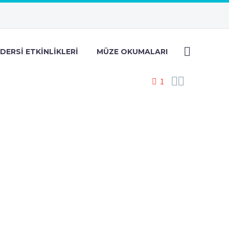
DERSI ETKINLIKLERI
MÜZE OKUMALARI


1