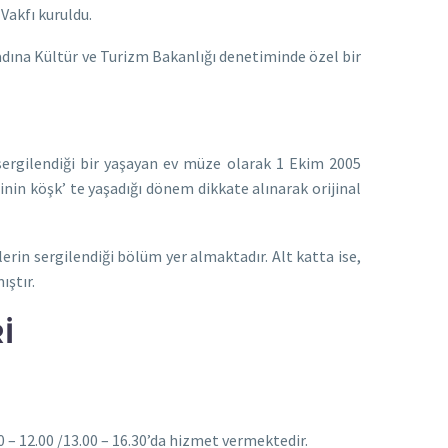
Vakfı kuruldu.
adına Kültür ve Turizm Bakanlığı denetiminde özel bir
sergilendiği bir yaşayan ev müze olarak 1 Ekim 2005
inin köşk’ te yaşadığı dönem dikkate alınarak orijinal
tlerin sergilendiği bölüm yer almaktadır. Alt katta ise,
ıştır.
I
00 – 12.00 /13.00 – 16.30’da hizmet vermektedir.