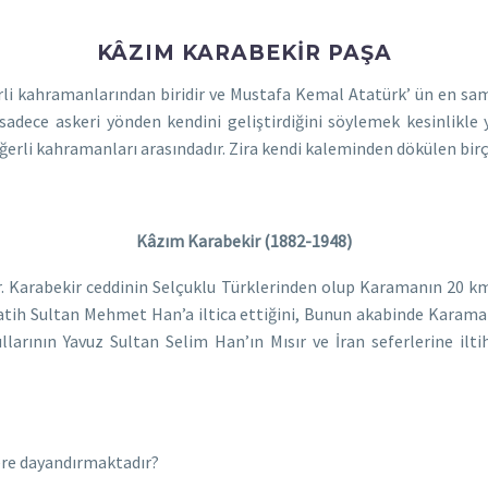
KÂZIM KARABEKIR PAŞA
i kahramanlarından biridir ve Mustafa Kemal Atatürk’ ün en sam
adece askeri yönden kendini geliştirdiğini söylemek kesinlikle ya
erli kahramanları arasındadır. Zira kendi kaleminden dökülen bir
Kâzım Karabekir (1882-1948)
r. Karabekir ceddinin Selçuklu Türklerinden olup Karamanın 20 k
ih Sultan Mehmet Han’a iltica ettiğini, Bunun akabinde Karamano
arının Yavuz Sultan Selim Han’ın Mısır ve İran seferlerine ilti
ere dayandırmaktadır?