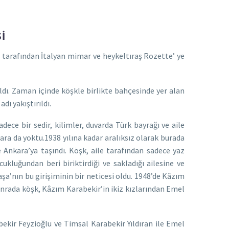
İ
 tarafından İtalyan mimar ve heykeltıraş Rozette’ ye
ldı. Zaman içinde köşkle birlikte bahçesinde yer alan
dı yakıştırıldı.
dece bir sedir, kilimler, duvarda Türk bayrağı ve aile
ara da yoktu.1938 yılına kadar aralıksız olarak burada
 Ankara’ya taşındı. Köşk, aile tarafından sadece yaz
kluğundan beri biriktirdiği ve sakladığı ailesine ve
şa’nın bu girişiminin bir neticesi oldu. 1948’de Kâzım
onrada köşk, Kâzım Karabekir’in ikiz kızlarından Emel
bekir Feyzioğlu ve Timsal Karabekir Yıldıran ile Emel