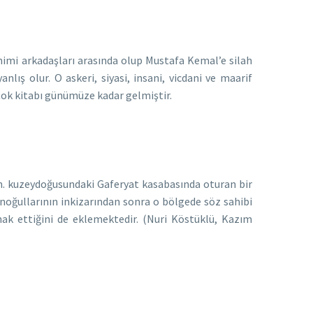
imi arkadaşları arasında olup Mustafa Kemal’e silah
nlış olur. O askeri, siyasi, insani, vicdani ve maarif
çok kitabı günümüze kadar gelmiştir.
m. kuzeydoğusundaki Gaferyat kasabasında oturan bir
ğullarının inkizarından sonra o bölgede söz sahibi
hak ettiğini de eklemektedir. (Nuri Köstüklü, Kazım