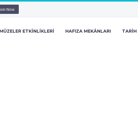
oin Now
MÜZELER ETKINLIKLERI
HAFIZA MEKÂNLARI
TARIH 
M
BEKIR