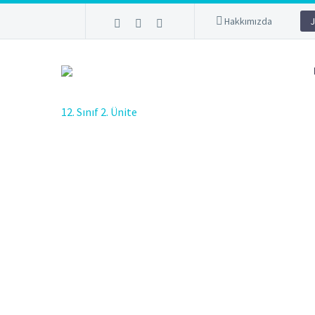
Hakkımızda
J
12. Sınıf 2. Ünite
KÂZI
KARA