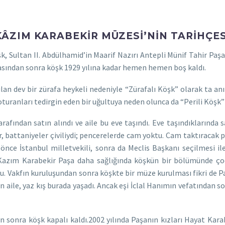
KÂZIM KARABEKİR MÜZESİ’NİN TARİHÇES
, Sultan II. Abdülhamid’in Maarif Nazırı Antepli Münif Tahir Paşa
lmasından sonra köşk 1929 yılına kadar hemen hemen boş kaldı.
n dev bir zürafa heykeli nedeniyle “Zürafalı Köşk” olarak ta anı
oturanları tedirgin eden bir uğultuya neden olunca da “Perili Köşk” a
ından satın alındı ve aile bu eve taşındı. Eve taşındıklarında sa
r, battaniyeler çiviliydi; pencerelerde cam yoktu. Cam taktıracak p
önce İstanbul milletvekili, sonra da Meclis Başkanı seçilmesi ile
ı. Kazım Karabekir Paşa daha sağlığında köşkün bir bölümünde çocu
du. Vakfın kuruluşundan sonra köşkte bir müze kurulması fikri de Pa
aile, yaz kış burada yaşadı. Ancak eşi İclal Hanımın vefatından s
 sonra köşk kapalı kaldı.2002 yılında Paşanın kızları Hayat Kara