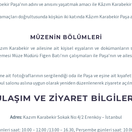
kir Paşa’nın adını ve anısını yaşatmak amacı ile Kâzım Karabekir 
 amaçları doğrultusunda köşkün iki katında Kâzım Karabekir Paşa 
MÜZENİN BÖLÜMLERİ
ım Karabekir ve ailesine ait kişisel eşyaların ve dokümanların 
lemesi Müze Müdürü Figen Batı’nın çalışmaları ile Paşa’nın ve ailes
ine ait fotoğraflarının sergilendiği oda ile Paşa ve eşine ait kıyafe
bul salonu aslına uygun olarak yeniden düzenlenerek ziyarete açılm
ULAŞIM VE ZIYARET BILGILER
Adres:
Kazım Karabekir Sokak No:4/2 Erenköy – İstanbul
nleri saat: 10.00 – 12.00 /13.00 – 16.30, Perşembe günleri saat: 10.