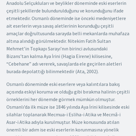
Anadolu Selçukluları ve beylikler döneminde eski eserlerin
çeşitli şekillerde bulundurulduğunu ve korunduğunu ifade
etmektedir. Osmanlı döneminde ise önceki medeniyetlere
ait eserlerin veya savaş aletlerinin korunduğu çeşitli
amaçlar doğrultusunda sarayda belli mekanlarda muhafaza
altına alındığı görülmektedir. Nitekim Fatih Sultan
Mehmet’in Topkapı Sarayı’nın birinci avlusundaki
Bizans’tan kalma Aya İrini (Hagia Eirene) kilisesine,
“Cebehane” adı vererek, savaşlarda ele geçirilen aletleri
burada depolattığı bilinmektedir (Ata, 2002).
Osmanlı döneminde eski eserlere veya kalıntılara bakış
açısında eskiyi koruma ve olduğu gibi bırakma halinin çeşitli
örneklerini her dönemde görmek mümkün olmuştur.
Osmanlı’da ilk müze ise 1846 yılında Aya İrini kilisesinde eski
silahlar toplanarak Mecmua-i Esliha-i Atika ve Mecmâ-i
Asar-i Atika adıyla kurulmuştur. Müze konusunda atılan
önemli bir adım ise eski eserlerin korunmasına yönelik