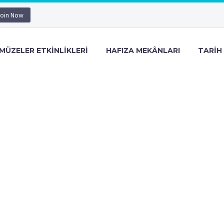
oin Now
MÜZELER ETKINLIKLERI
HAFIZA MEKÂNLARI
TARIH 